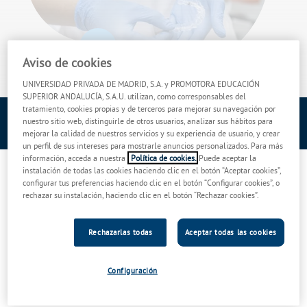
Aviso de cookies
UNIVERSIDAD PRIVADA DE MADRID, S.A. y PROMOTORA EDUCACIÓN
SUPERIOR ANDALUCÍA, S.A.U. utilizan, como corresponsables del
tratamiento, cookies propias y de terceros para mejorar su navegación por
Fecha
Área de conocimiento
nuestro sitio web, distinguirle de otros usuarios, analizar sus hábitos para
Febrero
Ortodoncia
mejorar la calidad de nuestros servicios y su experiencia de usuario, y crear
un perfil de sus intereses para mostrarle anuncios personalizados. Para más
información, acceda a nuestra
Política de cookies.
Puede aceptar la
¿Pensando en lucir la mejor de las sonrisas? ¿Te gustaría que el
instalación de todas las cookies haciendo clic en el botón “Aceptar cookies”,
configurar tus preferencias haciendo clic en el botón “Configurar cookies”, o
tratamiento para corregir esas imperfecciones en la colocación de
rechazar su instalación, haciendo clic en el botón “Rechazar cookies”.
los dientes sea lo menos visible posible? Hoy más que nunca es
posible gracias a los avances tecnológicos.
Rechazarlas todas
Aceptar todas las cookies
Echando la vista atrás, antes había que recurrir al
tratamiento
ortodóncico
mediante brackets metálicos para lucir esa sonrisa
perfecta gracias a unos dientes perfectamente colocados, en
Configuración
armonía. Algunos afortunados no precisaban de este tipo de
tratamientos de
ortodoncia
. Otros en cambio, sí que tenían que