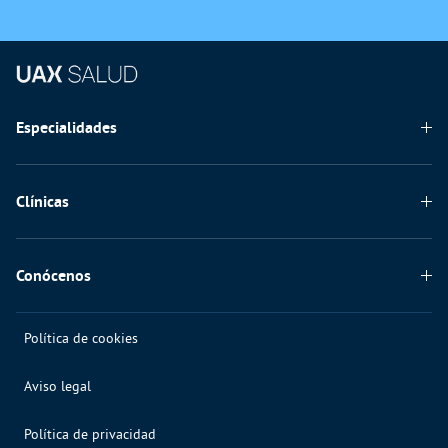
Especialidades
Odontología
Clínicas
Clínica Dental
Conócenos
Formación
Política de cookies
Equipo
Aviso legal
Compromiso de calidad
Compromiso con la Seguridad
Política de privacidad