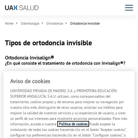
Home
Odontología
Ortodoncia
Ortodoncia Invisible
Tipos de ortodoncia invisible
Ortodoncia Inv
isalign®
¿En qué consiste el tratamiento de ortodoncia con Invisalign®?
La ortodoncia Invisalign® es una alternativa de tratamiento
Aviso de cookies
ortodóncico prácticamente invisible de alinear los dientes. Usando
tecnología avanzada de imágenes computarizadas en 3D, el sistema
UNIVERSIDAD PRIVADA DE MADRID, S.A. y PROMOTORA EDUCACIÓN
Invisalign® muestra su plan de tratamiento completo desde la
SUPERIOR ANDALUCÍA, S.A.U. utilizan, como corresponsables del
posición inicial de los dientes hasta la posición final deseada.
tratamiento, cookies propias y de terceros para mejorar su navegación por
nuestro sitio web, distinguirle de otros usuarios, analizar sus hábitos para
El tratamiento con Invisalign® consiste en la fabricación a medida
mejorar la calidad de nuestros servicios y su experiencia de usuario, y crear
de una serie de retenedores transparentes que encajan a la
un perfil de sus intereses para mostrarle anuncios personalizados. Para más
información, acceda a nuestra
Política de cookies.
Puede aceptar la
perfección con las dimensiones de los dientes y que se van
instalación de todas las cookies haciendo clic en el botón “Aceptar cookies”,
cambiando cada cierto tiempo para ir ajustando la dentadura, con
configurar tus preferencias haciendo clic en el botón “Configurar cookies”, o
cada cambio, al resultado esperado.