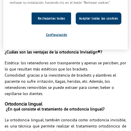
rechazar su instalación, haciendo clic en el botón “Rechazar cookies”.
Los aligners transparentes se fabrican de manera personalizada
para que los dientes se muevan poco a poco. Cada aligner se lleva
Rechazarlas todas
Aceptar todas las cookies
puesto durante aproximadamente 1-2 semanas antes de ser
reemplazado por el siguiente, y los dientes se van moviendo
gradualmente hacia la posición final proyectada. El tiempo de
Configuración
tratamiento depende de cada paciente.
¿Cuáles son las ventajas de la ortodoncia Invisalign®?
Estética: los retenedores son trasnparente y apenas se perciben, por
lo que resultan más estéticos que los brackets.
Comodidad: gracias a la inexistencia de brackets y alambres el
paciente no sufre irritación, llagas, heridas, etc. Además, los
retenedores removibles se puede extraer para comer, beber o
cepillarse los dientes.
Ortodoncia lin
gual
¿En qué consiste el tratamiento de ortodoncia lingual?
La ortodoncia lingual, también conocida como ortodoncia invisible,
es una técnica que permite realizar el tratamiento ortodóncico de