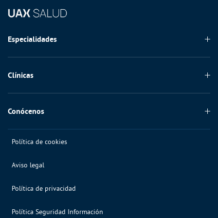
Especialidades
Odontología
Clínicas
Clínica Dental
Conócenos
Formación
Política de cookies
Equipo
Aviso legal
Compromiso de calidad
Compromiso con la Seguridad
Política de privacidad
Quiénes somos
Política Seguridad Información