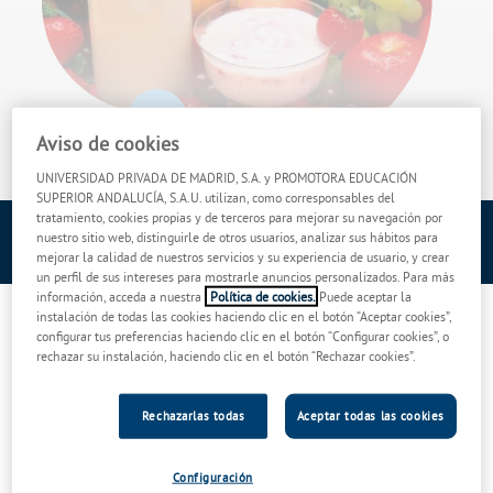
Aviso de cookies
UNIVERSIDAD PRIVADA DE MADRID, S.A. y PROMOTORA EDUCACIÓN
SUPERIOR ANDALUCÍA, S.A.U. utilizan, como corresponsables del
tratamiento, cookies propias y de terceros para mejorar su navegación por
Fecha
Área de conocimiento
nuestro sitio web, distinguirle de otros usuarios, analizar sus hábitos para
Octubre
Nutrición y Dietética
mejorar la calidad de nuestros servicios y su experiencia de usuario, y crear
un perfil de sus intereses para mostrarle anuncios personalizados. Para más
información, acceda a nuestra
Política de cookies.
Puede aceptar la
La
alimentación
juega un papel fundamental a la hora de mantener
instalación de todas las cookies haciendo clic en el botón “Aceptar cookies”,
configurar tus preferencias haciendo clic en el botón “Configurar cookies”, o
nuestro organismo en un estado óptimo de salud. Es fundamental
rechazar su instalación, haciendo clic en el botón “Rechazar cookies”.
seguir cada día una
dieta
saludable
y equilibrada
, con la que
podamos prevenir la aparición de enfermedades, gozar de salud
cardiovascular,
controlar los niveles de colesterol
, y mejorar, en
Rechazarlas todas
Aceptar todas las cookies
definitiva, nuestra calidad de vida.
Nuestro ritmo de vid
a y el
estrés
asociado a la situación que
Configuración