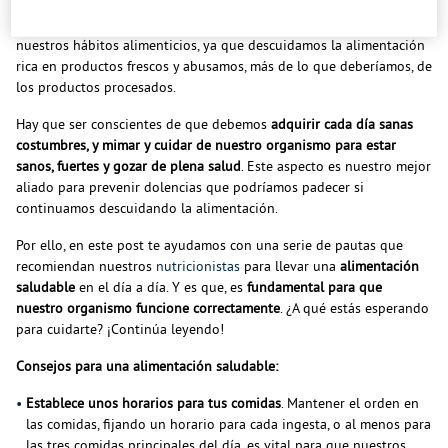
estamos padeciendo debido a la
crisis sanitaria
, provocada por la
COVID-19, en muchas ocasiones repercute negativamente en
nuestros hábitos alimenticios, ya que descuidamos la alimentación
rica en productos frescos y abusamos, más de lo que deberíamos, de
los productos procesados.
Hay que ser conscientes de que debemos
adquirir cada día sanas
costumbres, y mimar y cuidar de nuestro organismo para estar
sanos, fuertes y gozar de plena salud
. Este aspecto es nuestro mejor
aliado para prevenir dolencias que podríamos padecer si
continuamos descuidando la alimentación.
Por ello, en este post te ayudamos con una serie de pautas que
recomiendan nuestros
nutricionistas
para llevar una
alimentación
saludable
en el día a día. Y es que, es
fundamental para que
nuestro organismo funcione correctamente
. ¿A qué estás esperando
para cuidarte? ¡Continúa leyendo!
Consejos para una alimentación saludable:
Establece unos horarios para tus comidas
. Mantener el orden en
las comidas, fijando un horario para cada ingesta, o al menos para
las tres comidas principales del día, es vital para que nuestros