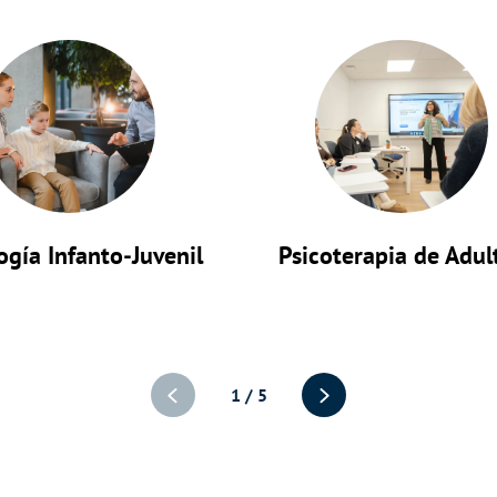
ogía Infanto‑Juvenil
Psicoterapia de Adul
1
/
5