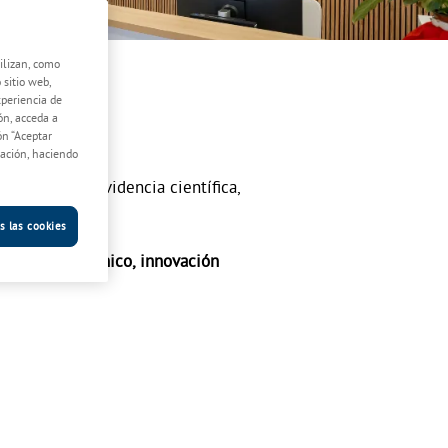
lizan, como
 sitio web,
xperiencia de
ón, acceda a
ón “Aceptar
lación, haciendo
asada en la evidencia científica,
s las cookies
inando
rigor clínico, innovación