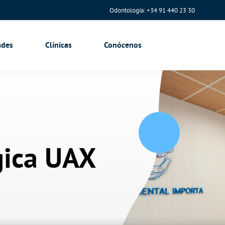
Odontología: +34 91 440 23 30
ades
Clínicas
Conócenos
gica UAX