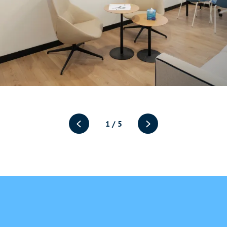
1
/
5