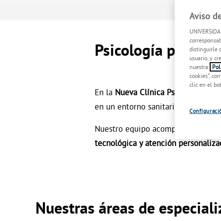
Aviso d
UNIVERSIDAD
corresponsab
Psicología para cu
distinguirle 
usuario, y c
nuestra
Polí
cookies”, con
clic en el bo
En la
Nueva Clínica Psicológica U
en un entorno sanitario moderno 
Configuraci
Nuestro equipo acompaña a persona
tecnológica y atención personaliza
Nuestras áreas de especiali