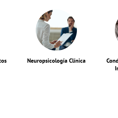
tos
Neuropsicología Clínica
Cond
I