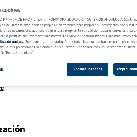
e cookies
 PRIVADA DE MADRID, S.A. y PROMOTORA EDUCACIÓN SUPERIOR ANDALUCÍA, S.A.U. uti
les del tratamiento, cookies propias y de terceros para mejorar su navegación por nuestro
idar tu bienestar emocional
de otros usuarios, analizar sus hábitos para mejorar la calidad de nuestros servicios y su e
rear un perfil de sus intereses para mostrarle anuncios personalizados. Para más informaci
tica de cookies.
Puede aceptar la instalación de todas las cookies haciendo clic en el bot
figurar tus preferencias haciendo clic en el botón “Configurar cookies”, o rechazar su insta
tón “Rechazar cookies”.
AX
te ofrecemos atención psicológica especializada, cercana y b
y humano.
ón
Rechazarlas todas
Aceptar toda
s, familias y niños en distintos momentos de su vida, comb
da
.
zación